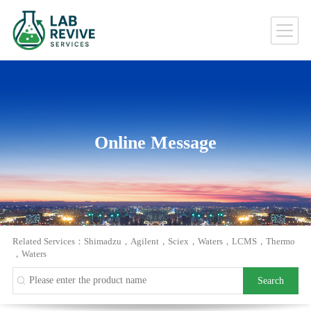
Online Message
Related Services：
Shimadzu
，
Agilent
，
Sciex
，
Waters
，
LCMS
，
Thermo
，
Waters